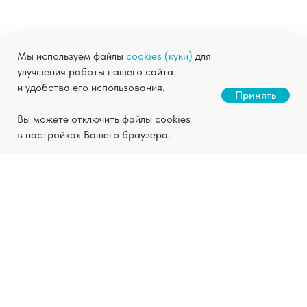
Мы используем файлы
cookies (куки)
для
улучшения работы нашего сайта
и удобства его использования.
Станьте нашим партнером
Принять
Скачать презентацию
Вы можете отключить файлы cookies
в настройках Вашего браузера.
Заказать химчистку
с доставкой на дом
Заберём, почистим и вернём
всего от 72 часов