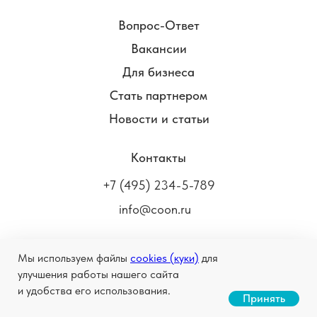
Вопрос-Ответ
Вакансии
Для бизнеса
Стать партнером
Новости и статьи
Контакты
+7 (495) 234-5-789
info@coon.ru
Мы используем файлы
cookies (куки)
для
улучшения работы нашего сайта
COON.RU ©
2004-2026
Химчистка в Москве
и удобства его использования.
Станьте нашим партнером
Принять
Правовая информация
Политика