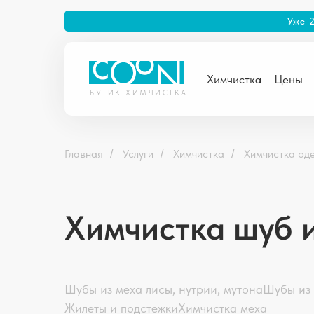
Уже 
Химчистка
Цены
БУТИК ХИМЧИСТКА
Главная
Услуги
Химчистка
Химчистка од
/
/
/
Химчистка шуб 
Шубы из меха лисы, нутрии, мутона
Шубы из 
Жилеты и подстежки
Химчистка меха