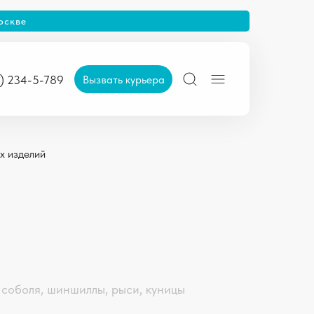
оскве
Вызвать курьера
5) 234-5-789
х изделий
 соболя, шиншиллы, рыси, куницы