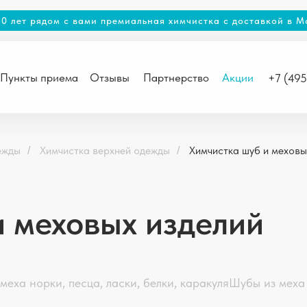
20 лет рядом с вами премиальная химчистка с доставкой в М
Пункты приема
Отзывы
Партнерство
Акции
+7 (49
ежды
Химчистка верхней одежды
Химчистка шуб и меховы
/
/
и меховых изделий
меха норки, песца, ласки, белки, каракуля
Шубы из меха