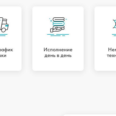
рафик
Исполнение
Не
вки
день в день
тех