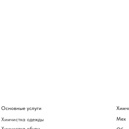
Основные услуги
Химч
Мех
Химчистка одежды
Химчистка обуви