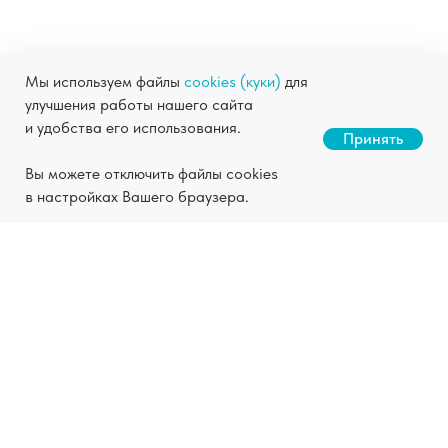
Мы используем файлы
cookies (куки)
для
улучшения работы нашего сайта
и удобства его использования.
Станьте нашим партнером
Принять
Скачать презентацию
Вы можете отключить файлы cookies
в настройках Вашего браузера.
Заказать химчистку
с доставкой на дом
Заберём, почистим и вернём
всего от 72 часов