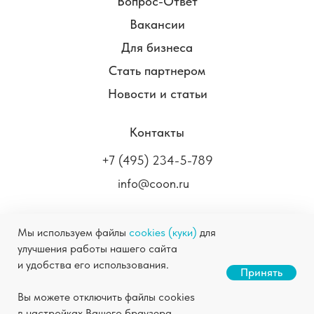
Вопрос-Ответ
Вакансии
Для бизнеса
Стать партнером
Новости и статьи
Контакты
+7 (495) 234-5-789
info@coon.ru
Мы используем файлы
cookies (куки)
для
улучшения работы нашего сайта
COON.RU ©
2004-2026
Химчистка в Москве
и удобства его использования.
Станьте нашим партнером
Принять
Правовая информация
Политика
Скачать презентацию
Вы можете отключить файлы cookies
конфиденциальности
в настройках Вашего браузера.