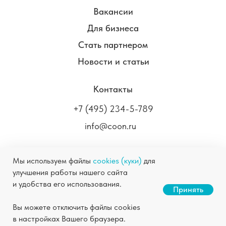
Вакансии
Для бизнеса
Стать партнером
Новости и статьи
Контакты
+7 (495) 234-5-789
info@coon.ru
Мы используем файлы
cookies (куки)
для
улучшения работы нашего сайта
COON.RU ©
2004-2026
Химчистка в Москве
и удобства его использования.
Станьте нашим партнером
Принять
Правовая информация
Политика
Скачать презентацию
Вы можете отключить файлы cookies
конфиденциальности
в настройках Вашего браузера.