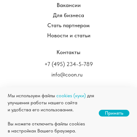
Вакансии
Для бизнеса
Стать партнером
Новости и статьи
Контакты
+7 (495) 234-5-789
info@coon.ru
Мы используем файлы
cookies (куки)
для
улучшения работы нашего сайта
COON.RU ©
2004-2026
Химчистка в Москве
и удобства его использования.
Станьте нашим партнером
Принять
Правовая информация
Политика
Скачать презентацию
Вы можете отключить файлы cookies
конфиденциальности
в настройках Вашего браузера.