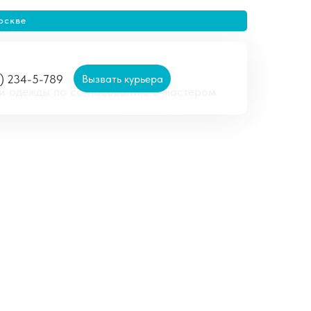
оскве
Вызвать курьера
5) 234-5-789
ей одежды по согласованию с мастером