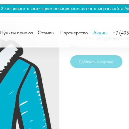
20 лет рядом с вами премиальная химчистка с доставкой в М
Пункты приема
Отзывы
Партнерство
Акции
+7 (49
Подгон по фигуре верхн
SKU:
Добавить в корзину