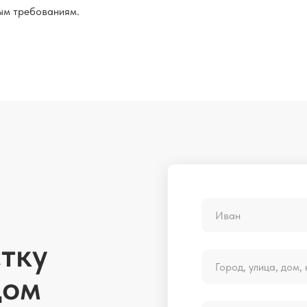
ым требованиям.
тку
дом