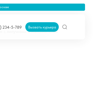
оскве
Вызвать курьера
5) 234-5-789
н с липучками и наполнителем