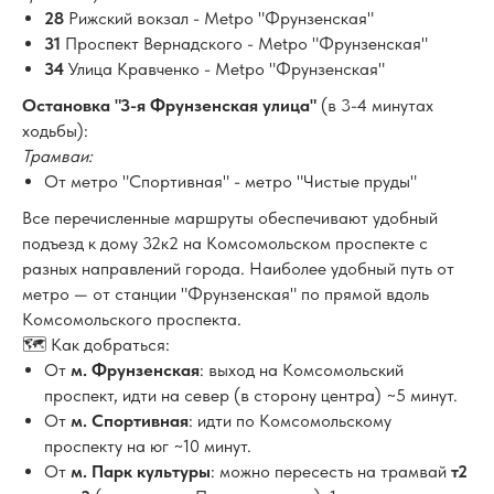
28
Рижский вокзал - Мetро "Фрунзенская"
31
Проспект Вернадского - Мetро "Фрунзенская"
34
Улица Кравченко - Мetро "Фрунзенская"
Остановка "3-я Фрунзенская улица"
(в 3-4 минутах
ходьбы):
Трамваи:
От метро "Спортивная" - метро "Чистые пруды"
Все перечисленные маршруты обеспечивают удобный
подъезд к дому 32к2 на Комсомольском проспекте с
разных направлений города. Наиболее удобный путь от
метро — от станции "Фрунзенская" по прямой вдоль
Комсомольского проспекта.
🗺️ Как добраться:
От
м. Фрунзенская
: выход на Комсомольский
проспект, идти на север (в сторону центра) ~5 минут.
От
м. Спортивная
: идти по Комсомольскому
проспекту на юг ~10 минут.
От
м. Парк культуры
: можно пересесть на трамвай
т2