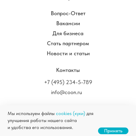
Вопрос-Ответ
Вакансии
Для бизнеса
Стать партнером
Новости и статьи
Контакты
+7 (495) 234-5-789
info@coon.ru
Мы используем файлы
cookies (куки)
для
улучшения работы нашего сайта
COON.RU ©
2004-2026
Химчистка в Москве
и удобства его использования.
Станьте нашим партнером
Принять
Правовая информация