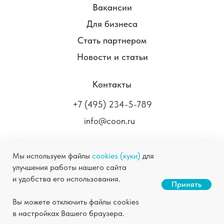
Вакансии
Для бизнеса
Стать партнером
Новости и статьи
Контакты
+7 (495) 234-5-789
info@coon.ru
Мы используем файлы
cookies (куки)
для
улучшения работы нашего сайта
COON.RU ©
2004-2026
Химчистка в Москве
и удобства его использования.
Станьте нашим партнером
Принять
Правовая информация
Политика
Скачать презентацию
Вы можете отключить файлы cookies
конфиденциальности
в настройках Вашего браузера.