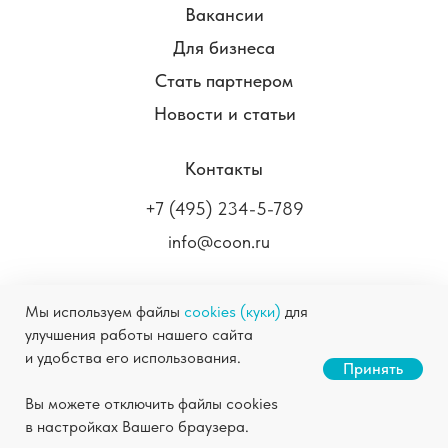
Вакансии
Для бизнеса
Стать партнером
Новости и статьи
Контакты
+7 (495) 234-5-789
info@coon.ru
Мы используем файлы
cookies (куки)
для
улучшения работы нашего сайта
COON.RU ©
2004-2026
Химчистка в Москве
и удобства его использования.
Станьте нашим партнером
Принять
Правовая информация
Политика
Скачать презентацию
Вы можете отключить файлы cookies
конфиденциальности
в настройках Вашего браузера.