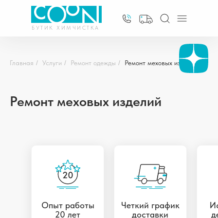
БУТИК ХИМЧИСТКА
Главная
/
Услуги
/
Ремонт одежды
/
Ремонт меховых изделий
Ремонт меховых изделий
Опыт работы
Четкий график
И
20 лет
доставки
д